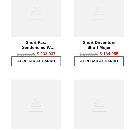
7
.
chaquetas mujer
8
.
senderismo
9
.
camisetas
10
.
chaquetas hombre
Short Para
Short Driventure
Senderismo W
Short Mujer
Endless Trail Shor
$
233
.
037
$
134
.
955
$
369
.
900
$
299
.
900
Para Mujer
AGREGAR AL CARRO
AGREGAR AL CARRO