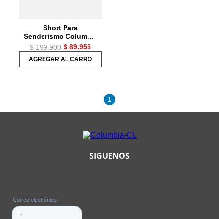
Short Para
Senderismo Columbia
Hike Short Para Mujer
$
89
.
955
$
199
.
900
AGREGAR AL CARRO
1
SIGUENOS