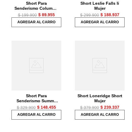
Short Para
Short Leslie Falls Ii
Senderismo Columbia
Mujer
Hike Short Para Mujer
$
89
.
955
$
188
.
937
$
199
.
900
$
299
.
900
AGREGAR AL CARRO
AGREGAR AL CARRO
Short Para
Short Loneridge Short
Senderismo Summit
Mujer
Valley Short Mujer
$
148
.
455
$
239
.
337
$
329
.
900
$
379
.
900
AGREGAR AL CARRO
AGREGAR AL CARRO