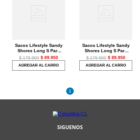
7
.
chaquetas mujer
8
.
senderismo
9
.
camisetas
10
.
chaquetas hombre
Sacos Lifestyle Sandy
Sacos Lifestyle Sandy
Shores Long S Para
Shores Long S Para
Niños
Niños
$
89
.
950
$
89
.
950
$
179
.
900
$
179
.
900
AGREGAR AL CARRO
AGREGAR AL CARRO
1
SIGUENOS